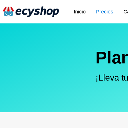
Inicio
Precios
Ca
Pla
¡Lleva t